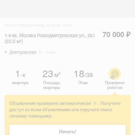
около 1 месяца назад, 8 июля, 13:35
70 000 ₽
1-к кв. Москва Новодмитровская ул., 2к1
(23.0 м²)
Дмитровская
~ 9 мин
1
23
18
-к
м
/38
2
квартира
Площадь
Этаж
Проверено
квартиры
роботом
Объявление проверено автоматически
. Получите
?
доступ ко всем объявлениям или поручите поиск
личному помощнику.
Начать!