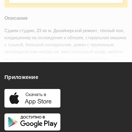
Описание
Сдаем студию, 23 кв м. Дизайнерской ремонт, тёплый пол,
кондиционер на охлаждение и обогрев, стиральная машина
с сушкой, большой холодильник, диван с пружинным
ортопедическим матрасом, вместительный шкаф, мебель
икеа, телевизор с интернетом, скоростной интернет,
духовой шкаф или микроволновка будут покупаться под
запросы арендатора.
Приложение
Удобства
Балкон
Посудомоечная машина
Холодильник
Стиральная машина
Телевизор
Нагреватель воды
Кондиционер