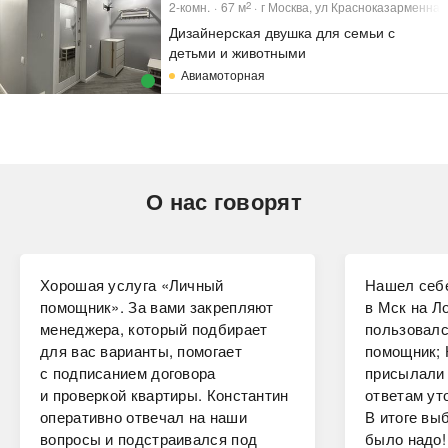
2-комн.
67
м
г Москва, ул Красноказарменная,
2
Дизайнерская двушка для семьи с
детьми и животными
Авиамоторная
О нас говорят
Хорошая услуга «Личный
Нашел себе
помощник». За вами закрепляют
в Мск на Ло
менеджера, который подбирает
пользовалс
для вас варианты, помогает
помощник; 
с подписанием договора
присылали 
и проверкой квартиры. Константин
ответам ут
оперативно отвечал на наши
В итоге вы
вопросы и подстраивался под
было надо!