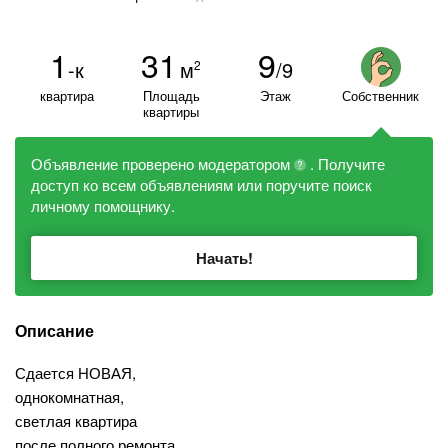
1
31
9
-к
м
/9
2
квартира
Площадь
Этаж
Собственник
квартиры
Объявление проверено модератором
. Получите
?
доступ ко всем объявлениям или поручите поиск
личному помощнику.
Начать!
Описание
Сдается НОВАЯ,
однокомнатная,
светлая квартира
после полного ремонта.