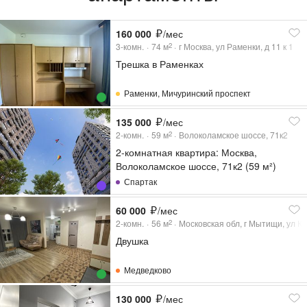
160 000
/мес
3-комн.
74
м
г Москва, ул Раменки, д 11 к 1
2
Трешка в Раменках
Раменки
,
Мичуринский проспект
135 000
/мес
2-комн.
59
м
Волоколамское шоссе, 71к2
2
2-комнатная квартира: Москва,
Волоколамское шоссе, 71к2 (59 м²)
Спартак
60 000
/мес
2-комн.
56
м
Московская обл, г Мытищи, ул Ко
2
Двушка
Медведково
130 000
/мес