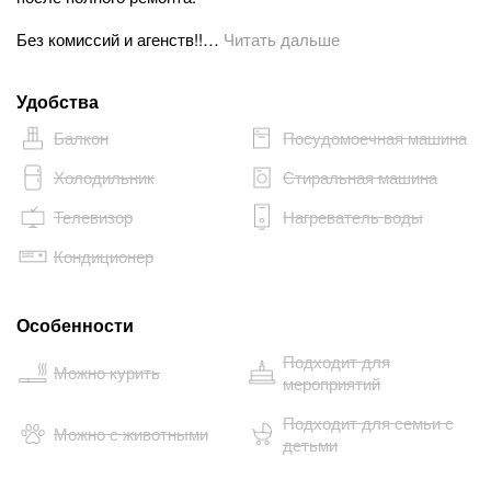
Без комиссий и агенств!!…
Читать дальше
Удобства
Балкон
Посудомоечная машина
Холодильник
Стиральная машина
Телевизор
Нагреватель воды
Кондиционер
Особенности
Подходит для
Можно курить
мероприятий
Подходит для семьи с
Можно с животными
детьми