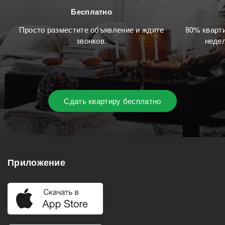
Бесплатно
Просто разместите объявление и ждите
80% кварти
звонков.
недел
Сдать квартиру бесплатно
Приложение