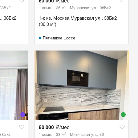
63 000
/мес
2
 38Бк2
1-комн.
36
м
Муравская ул., 38Бк2
., 38Бк2
1-к кв. Москва Муравская ул., 38Бк2
(36.0 м²)
Пятницкое шоссе
80 000
/мес
2
 38Бк2
1-комн.
38
м
Митинская ул., 36