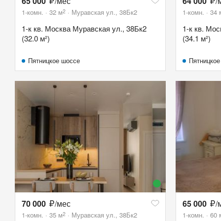
65 000
/мес
64 000
/
2
1-комн.
32
м
Муравская ул., 38Бк2
1-комн.
34
1-к кв. Москва Муравская ул., 38Бк2
1-к кв. Мо
(32.0 м²)
(34.1 м²)
Пятницкое шоссе
Пятницкое
70 000
/мес
65 000
/
2
1-комн.
35
м
Муравская ул., 38Бк2
1-комн.
60