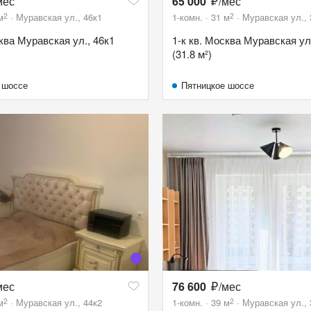
мес
65 000
/мес
2
2
м
Муравская ул., 46к1
1-комн.
31
м
Муравская ул.,
сква Муравская ул., 46к1
1-к кв. Москва Муравская ул
(31.8 м²)
 шоссе
Пятницкое шоссе
мес
76 600
/мес
2
2
м
Муравская ул., 44к2
1-комн.
39
м
Муравская ул.,