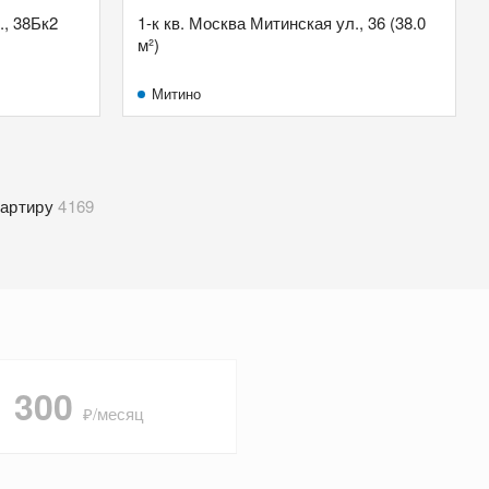
., 38Бк2
1-к кв. Москва Митинская ул., 36 (38.0
м²)
Митино
вартиру
4169
1 300
₽/месяц