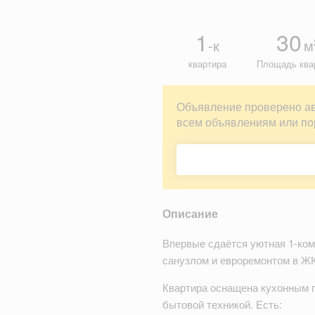
1
30
-к
м
квартира
Площадь ква
Объявление проверено а
всем объявлениям или по
Описание
Впервые сдаётся уютная 1-ко
санузлом и евроремонтом в ЖК
Квартира оснащена кухонным 
бытовой техникой. Есть: