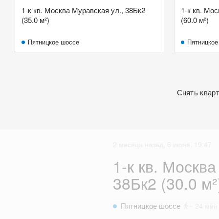
1-к кв. Москва Муравская ул., 38Бк2
1-к кв. Мо
(35.0 м²)
(60.0 м²)
Пятницкое шоссе
Пятницкое
Снять квар
2 месяца назад, 6 июня, 19:47
1-к кв. Москва
38Бк2 (30.0 м²
Пятницкое шоссе
~ 24 мин