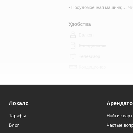
- Посудомоечная машина;…
Чи
Удобства
Балкон
Холодильник
Телевизор
Кондиционер
Особенности
Можно курить
Локалс
Арендат
Можно с животными
Тарифы
Найти кварт
Блог
Частые воп