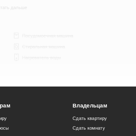
тать дальше
Посудомоечная машина
Стиральная машина
Нагреватель воды
Подходит для мероприятий
орам
Владельцам
Подходит для семьи с детьми
иру
Сдать квартиру
росы
Сдать комнату