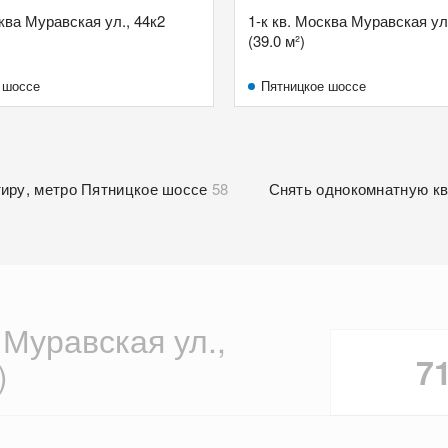
сква Муравская ул., 44к2
1-к кв. Москва Муравская ул
(39.0 м²)
 шоссе
Пятницкое шоссе
тиру, метро Пятницкое шоссе
58
Снять однокомнатную к
 Муравская ул.,
7
)