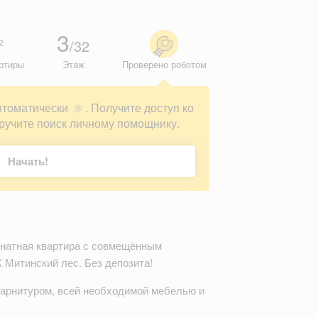
3
/32
2
ртиры
Этаж
Проверено роботом
втоматически
. Получите доступ ко
?
ручите поиск личному помощнику.
Начать!
мнатная квартира с совмещённым
 Митинский лес. Без депозита!
гарнитуром, всей необходимой мебелью и