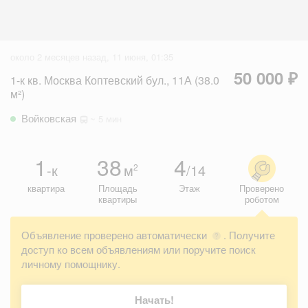
около 2 месяцев назад, 11 июня, 01:35
50 000 ₽
1-к кв. Москва Коптевский бул., 11А (38.0
м²)
Войковская
~ 5 мин
1
38
4
-к
м
/14
2
квартира
Площадь
Этаж
Проверено
квартиры
роботом
Объявление проверено автоматически
. Получите
?
доступ ко всем объявлениям или поручите поиск
личному помощнику.
Начать!