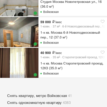
Студия Москва Новопетровская ул., 16
(36.0 м²)
Войковская
59 000
/мес
1-комн.
37
м
6-й Новоподмосковный пер., 12
2
1-к кв. Москва 6-й Новоподмосковный
пер., 12 (37.0 м²)
Войковская
40 900
/мес
1-комн.
35
м
Старопетровский проезд, 12К3
2
1-к кв. Москва Старопетровский проезд,
12К3 (35.0 м²)
Войковская
Снять квартиру, метро Войковская
41
Снять однокомнатную квартиру
4383