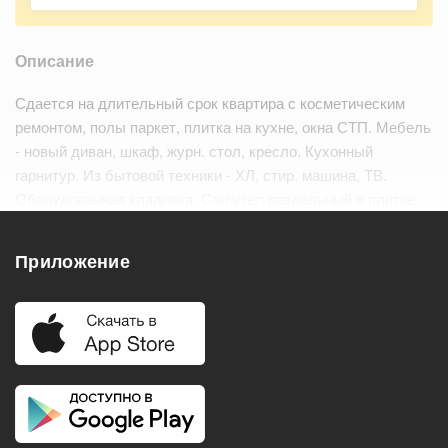
Описание
Сдается на длительный срок квартира с косметическим
ремонтом, полы паркет, плитка на кухне, окна СТП. Мебель
- новый диван, шкаф, журн. стол, кресло. Кухонный
гарнитур. Из бытовой техники - ХЛ, стир. машина, ТВ.
Оборудованная кладовка. Сан\узел раздельный в плитке.
Большая застекленная лоджия. Зеленый благоустроенный
район Москвы - рядом магазины, рыно…
Читать дальше
Приложение
Удобства
Балкон
Посудомоечная машина
Холодильник
Стиральная машина
Телевизор
Нагреватель воды
Кондиционер