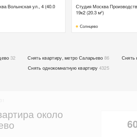
ква Волынская ул., 4 (40.0
Студия Москва Производств
19к2 (20.3 м²)
Солнцево
цево
32
Снять квартиру, метро Саларьево
86
Снять 
Снять однокомнатную квартиру
4325
:31
вартира около
6
ево