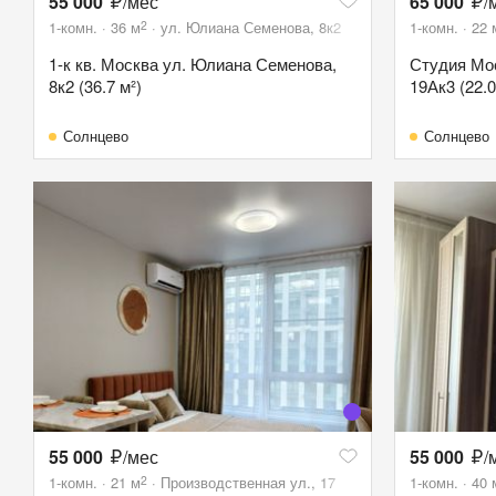
55 000
/мес
65 000
/
2
1-комн.
36
м
ул. Юлиана Семенова, 8к2
1-комн.
22
1-к кв. Москва ул. Юлиана Семенова,
Студия Мос
8к2 (36.7 м²)
19Ак3 (22.0
Солнцево
Солнцево
55 000
/мес
55 000
/
2
1-комн.
21
м
Производственная ул., 17
1-комн.
40