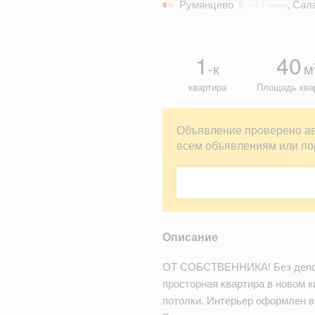
Румянцево
,
Сал
~ 11 мин
1
40
-к
м
квартира
Площадь ква
Объявление проверено а
всем объявлениям или по
Описание
ОТ СОБСТВЕННИКА! Без депози
просторная квартира в новом 
потолки. Интерьер оформлен в