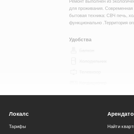
Ремонт выполнен из экологиче
для проживания. Современная 
бытовая техника: СВЧ печь, хо
функционально .Территория ог
Удобства
Балкон
Холодильник
Телевизор
Кондиционер
Особенности
Можно курить
Локалс
Арендат
Можно с животными
Тарифы
Найти кварт