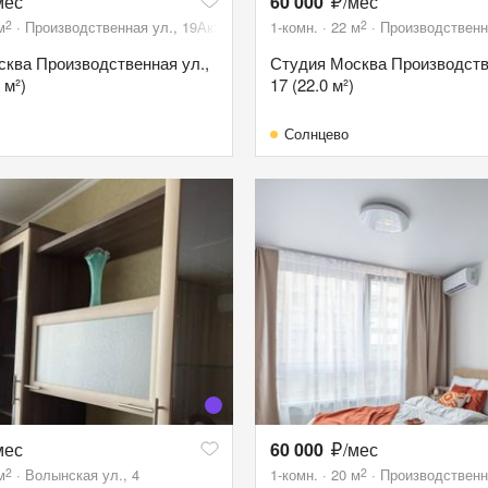
мес
60 000
/мес
2
2
м
Производственная ул., 19Ак3
1-комн.
22
м
Производственна
ква Производственная ул.,
Студия Москва Производств
 м²)
17 (22.0 м²)
Солнцево
мес
60 000
/мес
2
2
м
Волынская ул., 4
1-комн.
20
м
Производственна