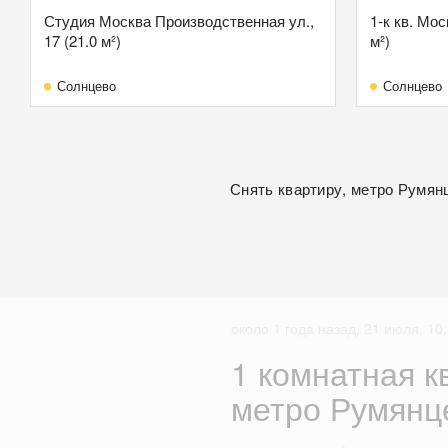
Студия Москва Производственная ул.,
1-к кв. Мос
17 (21.0 м²)
м²)
Солнцево
Солнцево
Снять квартиру, метро Румян
около 1 года назад, 21 июля, 10
1 комнатная к
метро Румянц