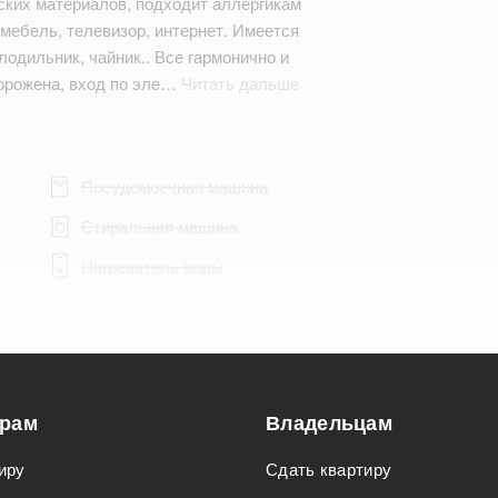
ских материалов, подходит аллергикам
мебель, телевизор, интернет. Имеется
лодильник, чайник.. Все гармонично и
орожена, вход по эле…
Читать дальше
Посудомоечная машина
Стиральная машина
Нагреватель воды
Подходит для мероприятий
орам
Владельцам
Подходит для семьи с детьми
иру
Сдать квартиру