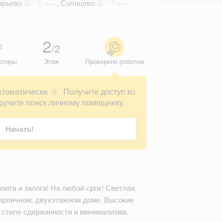
арьево
,
Солнцево
~ 5 мин
~ 7 мин
2
/2
2
ртиры
Этаж
Проверено роботом
втоматически
. Получите доступ ко
?
ручите поиск личному помощнику.
Начать!
та и залога! На любой срок! Светлая,
кирпичном, двухэтажном доме. Высокие
 стиле сдержанности и минимализма.