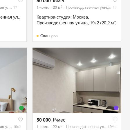
50 000
/мес
2
я ул., 17
1-комн.
20
м
Производственная улица, 19к2
енная ул.,
Квартира-студия: Москва,
Производственная улица, 19к2 (20.2 м²)
Солнцево
50 000
/мес
2
я ул., 19к2
1-комн.
22
м
Производственная ул., 19Ак2