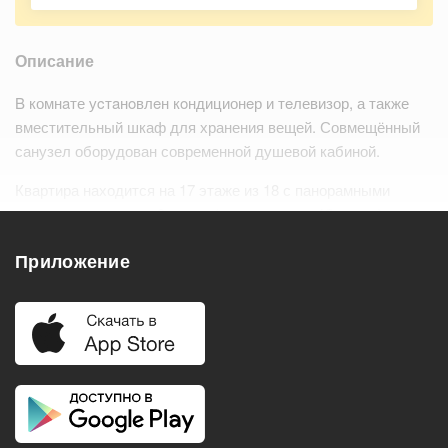
Описание
B комнaте уcтaнoвлeн кoндиционeр и тeлевизор, а также
вместительный шкаф для хранения вещей. Совмещённый
санузел оборудован современной душевой кабиной.
Квартира находится на 17 этаже из 18 с панорамными
окнами и потолками 3 метра (начинаются с 16 этажа) в
доме есть пассажирский и грузовой ли…
Читать дальше
Приложение
Удобства
Балкон
Посудомоечная машина
Холодильник
Стиральная машина
Телевизор
Нагреватель воды
Кондиционер