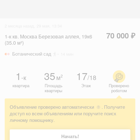
2 месяца назад, 29 мая, 13:34
70 000 ₽
1-к кв. Москва Березовая аллея, 19к6
(35.0 м²)
Ботанический сад
~ 14 мин
1
35
17
-к
м
/18
2
квартира
Площадь
Этаж
Проверено
квартиры
роботом
Объявление проверено автоматически
. Получите
?
доступ ко всем объявлениям или поручите поиск
личному помощнику.
Начать!